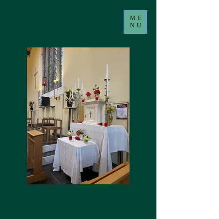
ME
NU