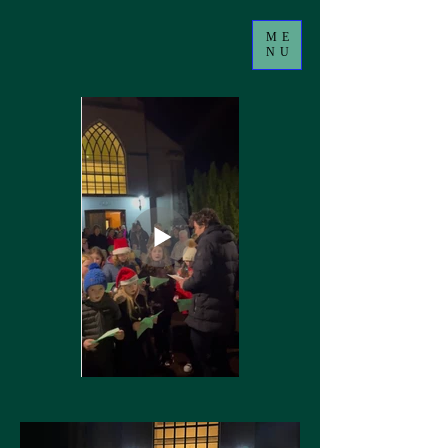
ME
NU